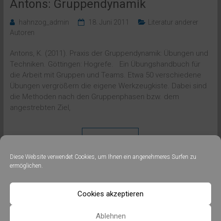
Antons: Gruppendynamik
hahnzog_admin
18. Juni 2011
Literatur anderer
Autoren
Antons, K. (2011). Praxis der Gruppendynamik: Übungen und
Techniken. Göttingen: Hogrefe. Ein Übungshandbuch für
die Arbeit mit Gruppen und Teams. Etwa 50 verschiedene
Übungen vergrößern die eigene Werkzeugkiste. Dabei sind
die Methoden nach den Gruppenphasen bzw. dem
angestrebten Ziel,
Weiterlesen
Diese Website verwendet Cookies, um Ihnen ein angenehmeres Surfen zu
ermöglichen.
Cookies akzeptieren
Copyright © 2026
. Alle Rechte
hahnzog – organisationsberatung
Ablehnen
vorbehalten.