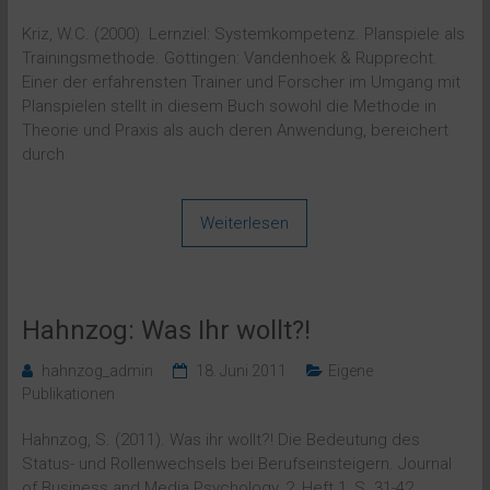
Kriz, W.C. (2000). Lernziel: Systemkompetenz. Planspiele als
Trainingsmethode. Göttingen: Vandenhoek & Rupprecht.
Einer der erfahrensten Trainer und Forscher im Umgang mit
Planspielen stellt in diesem Buch sowohl die Methode in
Theorie und Praxis als auch deren Anwendung, bereichert
durch
Weiterlesen
Hahnzog: Was Ihr wollt?!
hahnzog_admin
18. Juni 2011
Eigene
Publikationen
Hahnzog, S. (2011). Was ihr wollt?! Die Bedeutung des
Status- und Rollenwechsels bei Berufseinsteigern. Journal
of Business and Media Psychology, 2, Heft 1, S. 31-42.