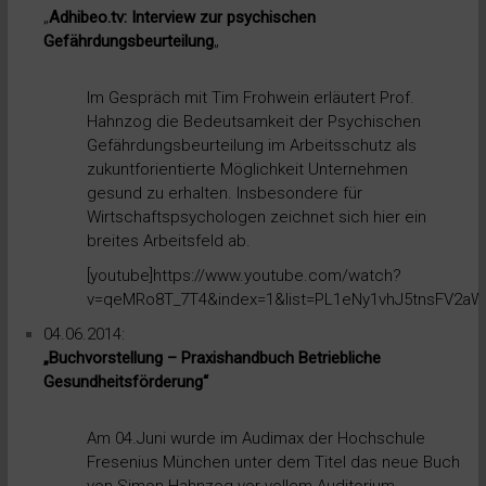
„
Adhibeo.tv: Interview zur psychischen
Gefährdungsbeurteilung
„
Im Gespräch mit Tim Frohwein erläutert Prof.
Hahnzog die Bedeutsamkeit der Psychischen
Gefährdungsbeurteilung im Arbeitsschutz als
zukuntforientierte Möglichkeit Unternehmen
gesund zu erhalten. Insbesondere für
Wirtschaftspsychologen zeichnet sich hier ein
breites Arbeitsfeld ab.
[youtube]https://www.youtube.com/watch?
v=qeMRo8T_7T4&index=1&list=PL1eNy1vhJ5tnsFV2aW6
04.06.2014:
„Buchvorstellung – Praxishandbuch Betriebliche
Gesundheitsförderung“
Am 04.Juni wurde im Audimax der Hochschule
Fresenius München unter dem Titel das neue Buch