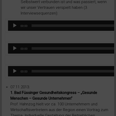
Selbstwert verbunden ist und was passiert, wenn
wir unser Vertrauen verspielt haben (3
Interviewsequenzen):
Audio-
00:00
Player
Audio-
00:00
Player
Audio-
00:00
Player
07.11.2013:
1. Bad Füssinger Gesundheitskongress – „Gesunde
Menschen – Gesunde Unternehmen“
Prof. Hahnzog hielt vor ca. 100 Unternehmern und
Wirtschaftsvertretern aus der Region einen Vortrag zum
Thema „Individuelle Gestaltung der Betrieblichen