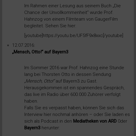
Im Rahmen einer Lesung aus seinem Buch „
Die
Chance der Unvollkommenheit
“ wurde Prof.
Hahnzog von einem Filmteam von GaugerFilm
begleitet. Sehen Sie hier:
[youtube]https://youtu.be/UF5fF9x8xxc[/youtube]
12.07.2016:
„Mensch, Otto!“ auf Bayern3
Im Sommer 2016 war Prof. Hahnzog eine Stunde
lang bei Thorsten Otto in dessen Sendung
„Mensch, Otto!“
auf Bayern3 zu Gast.
Herausgekommen ist ein spannendes Gespräch,
das live im Radio über 600.000 Zuhörer verfolgt
haben.
Falls Sie es verpasst haben, können Sie sich das
Interview hier nochmal anhören – oder Sie laden es
sich als Podcast in den
Mediatheken von
ARD
0der
Bayern3
herunter: