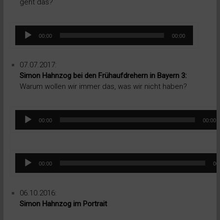
geht das?
Audio-
00:00
00:00
Player
07.07.2017:
Simon Hahnzog bei den Frühaufdrehern in Bayern 3:
Warum wollen wir immer das, was wir nicht haben?
Audio-
00:00
00:00
Player
Audio-
00:00
00
Player
06.10.2016:
Simon Hahnzog im Portrait