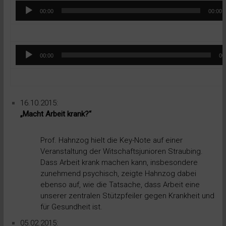
Audio-
00:00
00:00
Player
Audio-
00:00
00
Player
16.10.2015:
„Macht Arbeit krank?“
Prof. Hahnzog hielt die Key-Note auf einer
Veranstaltung der Witschaftsjunioren Straubing.
Dass Arbeit krank machen kann, insbesondere
zunehmend psychisch, zeigte Hahnzog dabei
ebenso auf, wie die Tatsache, dass Arbeit eine
unserer zentralen Stützpfeiler gegen Krankheit und
für Gesundheit ist.
05.02.2015: