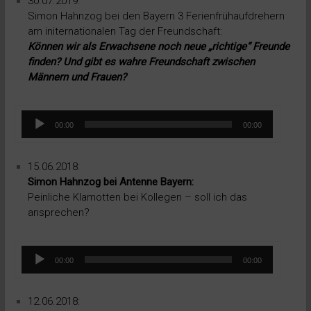
30.07.2019:
Simon Hahnzog bei den Bayern 3 Ferienfrühaufdrehern
am initernationalen Tag der Freundschaft:
Können wir als Erwachsene noch neue „richtige“ Freunde
finden? Und gibt es wahre Freundschaft zwischen
Männern und Frauen?
Audio-
00:00
00:00
Player
15.06.2018:
Simon Hahnzog bei Antenne Bayern:
Peinliche Klamotten bei Kollegen – soll ich das
ansprechen?
Audio-
00:00
00:00
Player
12.06.2018: