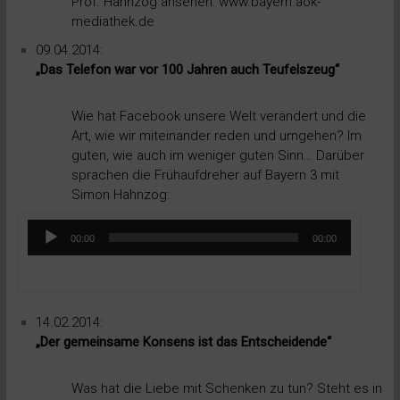
Prof. Hahnzog ansehen:
www.bayern.aok-
mediathek.de
09.04.2014:
„Das Telefon war vor 100 Jahren auch Teufelszeug“
Wie hat Facebook unsere Welt verändert und die
Art, wie wir miteinander reden und umgehen? Im
guten, wie auch im weniger guten Sinn… Darüber
sprachen die Frühaufdreher auf Bayern 3 mit
Simon Hahnzog:
Audio-
00:00
00:00
Player
14.02.2014:
„Der gemeinsame Konsens ist das Entscheidende“
Was hat die Liebe mit Schenken zu tun? Steht es in