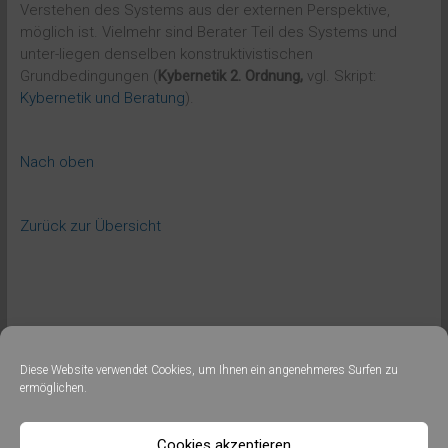
Verstehen des Systems aus der externen Perspektive,
möglich ist. Vielmehr sind Berater Teil des Systems und
unter-liegen denselben konstruktivistischen
Grundbedingungen (
Kybernetik 2. Ordnung,
vgl. Skript:
Kybernetik und Beratung
).
Nach oben
Zurück zur Übersicht
←
Kybernetik und Beratung
Diese Website verwendet Cookies, um Ihnen ein angenehmeres Surfen zu
Sozialpsychologie: Soziale Interaktion
→
ermöglichen.
Cookies akzeptieren