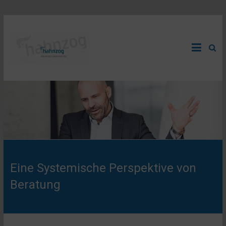
Zum
Inhalt
hahnzog
springen
–
organisationsberatung
Gesunde
Unternehmen
gestalten
Eine Systemische Perspektive von
Beratung