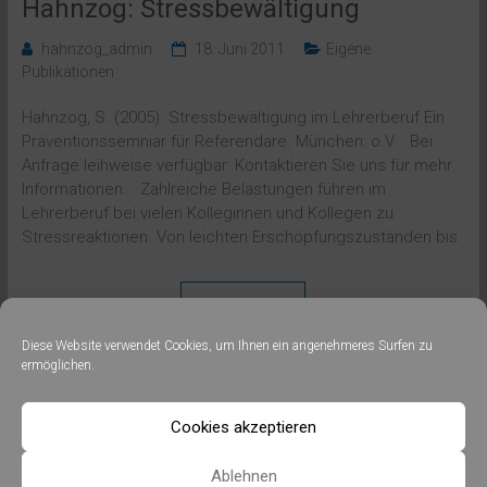
Hahnzog: Stressbewältigung
hahnzog_admin
18. Juni 2011
Eigene
Publikationen
Hahnzog, S. (2005). Stressbewältigung im Lehrerberuf Ein
Präventionssemniar für Referendare. München: o.V. Bei
Anfrage leihweise verfügbar: Kontaktieren Sie uns für mehr
Informationen. Zahlreiche Belastungen führen im
Lehrerberuf bei vielen Kolleginnen und Kollegen zu
Stressreaktionen. Von leichten Erschöpfungszuständen bis
Weiterlesen
Diese Website verwendet Cookies, um Ihnen ein angenehmeres Surfen zu
ermöglichen.
Cookies akzeptieren
Copyright © 2026
. Alle Rechte
hahnzog – organisationsberatung
Ablehnen
vorbehalten.