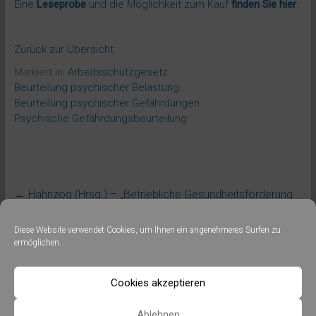
Eine
Leseprobe
und die Möglichkeit zum Kauf
finden Sie hier
.
Zurück zur Übersicht.
Markiert in:
Arbeitsschutzgesetz
Beurteilung psychischer Belastung
Beurteilung psychischer Gefährdungen
Psychische Gefährdungsbeurteilung
←
Hahnzog (Hrsg.) – „Betriebliche Gesundheitsförderung
– Das Praxishandbuch für den Mittelstand“
Diese Website verwendet Cookies, um Ihnen ein angenehmeres Surfen zu
Hahnzog – „Gesunde Führung“
→
ermöglichen.
Cookies akzeptieren
Copyright © 2026
. Alle Rechte
hahnzog – organisationsberatung
Ablehnen