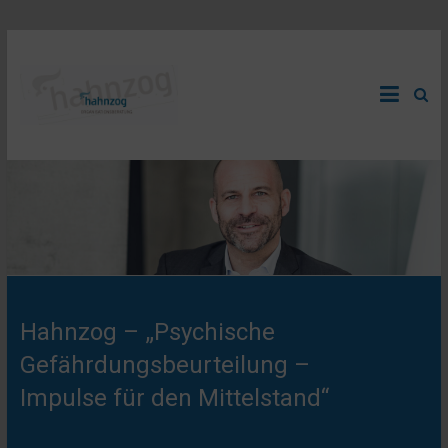
Zum
Inhalt
hahnzog
springen
–
organisationsberatung
Gesunde
Unternehmen
gestalten
Hahnzog – „Psychische
Gefährdungsbeurteilung –
Impulse für den Mittelstand“