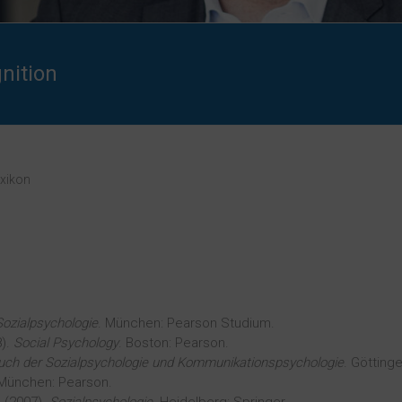
nition
xikon
Sozialpsychologie
. München: Pearson Studium.
8).
Social Psychology
. Boston: Pearson.
ch der Sozialpsychologie und Kommunikationspsychologie
. Götting
 München: Pearson.