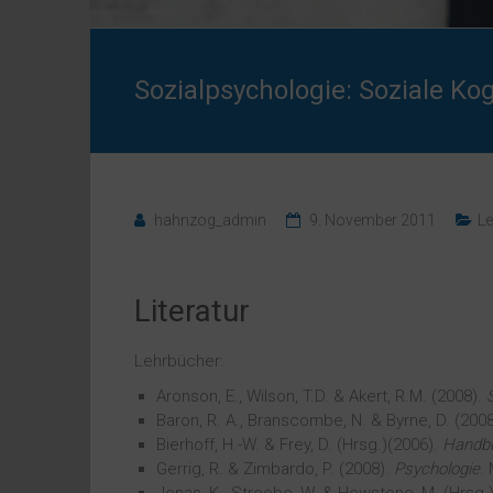
Sozialpsychologie: Soziale Kog
hahnzog_admin
9. November 2011
Le
Literatur
Lehrbücher:
Aronson, E., Wilson, T.D. & Akert, R.M. (2008).
Baron, R. A., Branscombe, N. & Byrne, D. (200
Bierhoff, H.-W. & Frey, D. (Hrsg.)(2006).
Handbu
Gerrig, R. & Zimbardo, P. (2008).
Psychologie
.