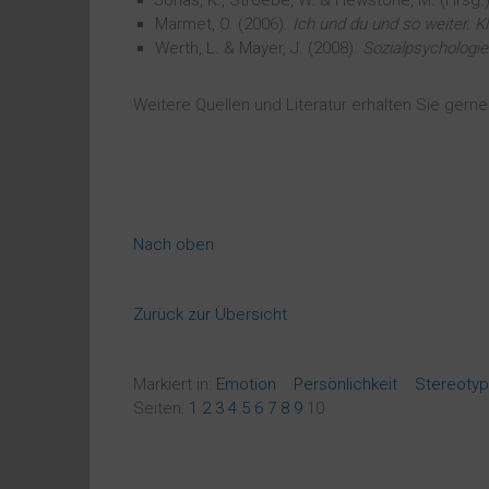
Jonas, K., Stroebe, W. & Hewstone, M. (Hrsg.
Marmet, O. (2006).
Ich und du und so weiter. Kl
Werth, L. & Mayer, J. (2008).
Sozialpsychologie
Weitere Quellen und Literatur erhalten Sie gern
Nach oben
Zurück zur Übersicht
Markiert in:
Emotion
Persönlichkeit
Stereotyp
Seiten:
1
2
3
4
5
6
7
8
9
10