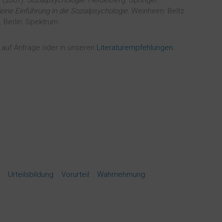
) (2007).
Sozialpsychologie
. Heidelberg: Springer.
eine Einführung in die Sozialpsychologie
. Weinheim: Beltz.
. Berlin: Spektrum.
e auf Anfrage oder in unseren
Literaturempfehlungen
.
Urteilsbildung
Vorurteil
Wahrnehmung